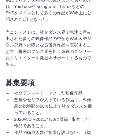
れ、YouTubeやInstagram、TikTokなどの
SNSをメインとして多くの作品がWeb上に公
開された1年となった。
当コンテストは、社交ダンス界で急速に産み
出された多くの映像作品の中からWeb＆デジ
タル分野への礎となる優秀作品を表彰するこ
とで、将来のダンス界を担う気鋭のダンサー
とクリエイターを発掘＆サポートするもので
ある。
募集要項
社交ダンスをテーマとした映像作品。
芝居やセリフが入っている作品可。※作
品の総時間の50％以上で社交ダンスを踊
っていること。
2020/4/1〜2021/4/30に収録・制作した
作品であること。
作品の構成人数に制限は設けない。（複