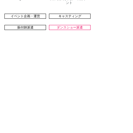
ント
イベント企画・運営
キャスティング
振付師派遣
ダンスショー派遣
その他
CONTACT
実績に関するご質問、新規お取引の
お問い合わせは下記からお願いします。
お問い合わせ
株式会社 Audrey