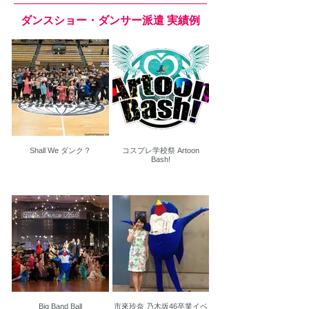
ダンスショー・ダンサー派遣 実績例
Shall We ダンク？
コスプレ学校祭 Artoon
Bash!
Big Band Ball
市來玲奈 乃木坂46卒業イベ