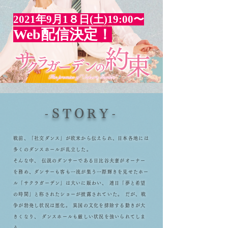
2021年9月1８日(土)19:00〜
Web配信決定！
-STORY-
戦前、「社交ダンス」が欧米から伝えられ、
日本各地には
多くのダンスホールが乱立した。
そんな中、 伝説のダンサーである日比谷夫妻がオーナー
を務め、ダンサーも客も一流が集う一際輝きを見せたホー
ル「サクラガーデン」は大いに賑わい、 連日「夢と希望
の時間」と称されたショーが披露されていた。
だが、戦
争が勃発し状況は悪化。 異国の文化を排除する動きが大
きくなり、 ダンスホールも厳しい状況を強いられてしま
う。