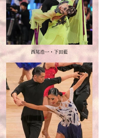
西尾浩一・下田藍