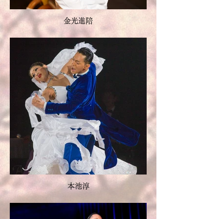
金光進陪
本池淳