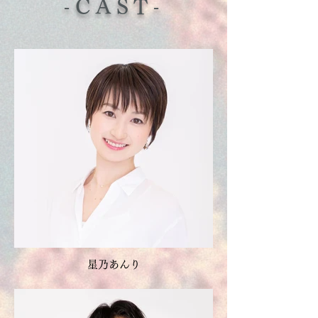
-CAST-
星乃あんり