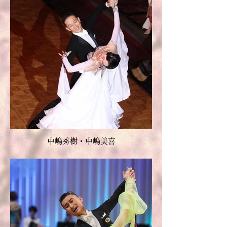
中嶋秀樹・中嶋美喜