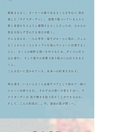
戦後まもなく、オーナーの娘であるさくらを中心に 再出
発した「サクラガーデン」。
敗戦で傷ついている人々に
夢と希望を与えようと奮闘するさくらだったが、なかなか
客足は戻らず苦心する毎日が続く。
そんなある日、一人の青年・端午がホールに現れ、
ひょん
なことからさくらとカップルを組んでショーに出演するこ
とに。
さくらの純粋な想いを叶えるため、ダンスに打ち
込む端午。 そして端午の真摯な取り組みに心打たれるさ
くら。
二人は互いに惹かれていき、未来への約束を交わす。
時は過ぎ、いよいよ
さくら＆端午ペアとして初めて一緒に
ショーへ出演する日。
それぞれの想いが重なり合い、サ
クラガーデンは 再び輝きを取り戻すことができるのか。
そして、二人の約束は…。
今、運命の幕が開くー。