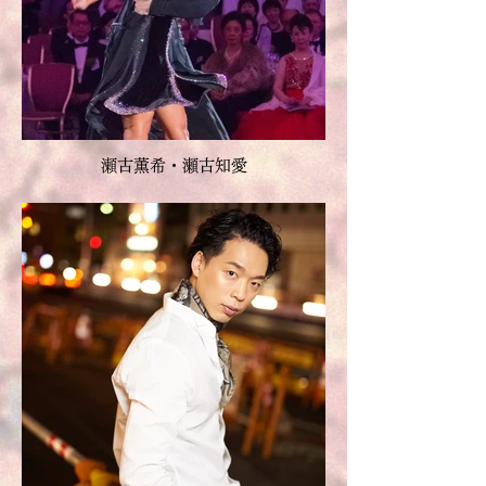
瀬古薫希・瀬古知愛