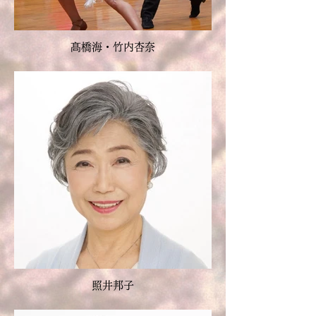
髙橋海・竹内杏奈
照井邦子