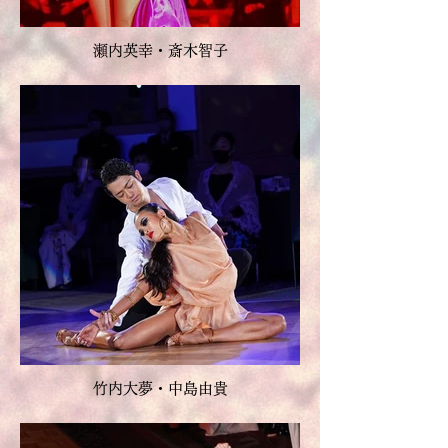
瀬内英幸・斎木智子
竹内大夢・中島由貴