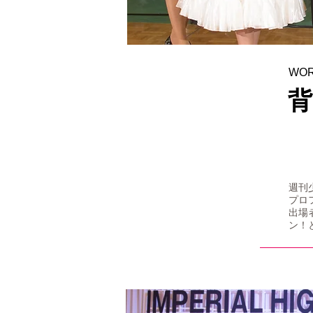
WO
背
週刊
プロ
出場
ン！