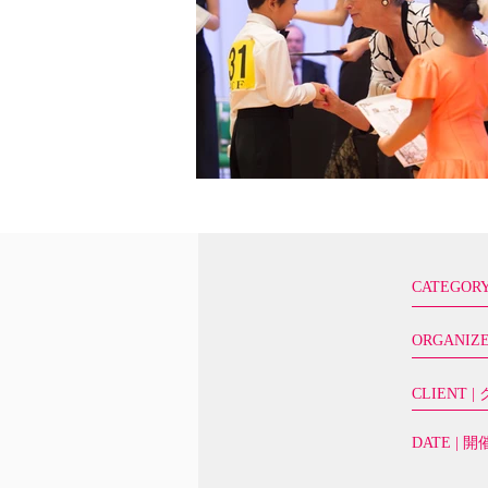
ギ
ャ
ラ
リ
ー
か
ら
CATEGOR
出
ま
し
た
ORGANIZE
CLIENT 
DATE | 