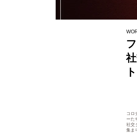
WO
フ
社
ト
コロ
ーた
社交
集ま