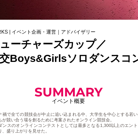
RKS | イベント企画・運営｜アドバイザリー
ューチャーズカップ／
交Boys&Girlsソロダンス
SUMMARY
イベント概要
ナ禍で全ての競技会が中止に追い込まれる中、大学生を中心とする若い
ちが競い合う場を創るために考案されたオンライン競技会。
ダンスのオンラインコンテスト
としては最多となる1,300以上のエン
り
、盛り上がりを見せた。