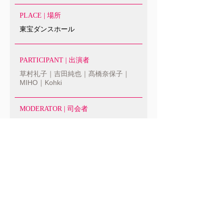
PLACE | 場所
東宝ダンスホール
PARTICIPANT | 出演者
草村礼子｜吉田純也｜髙橋奈保子｜
MIHO｜Kohki
MODERATOR | 司会者
黒田知沙
SPONSOR | 協力
月刊ダンスビュウ｜おどりびより
DANCER｜ダンサー
新垣幸三｜加地卓＆町田恵深｜丸山良
仁＆大橋奈美子｜田原正彦＆馬渕舞｜
渡邉朋典＆渡邉由加里｜鈴木啓＆古川