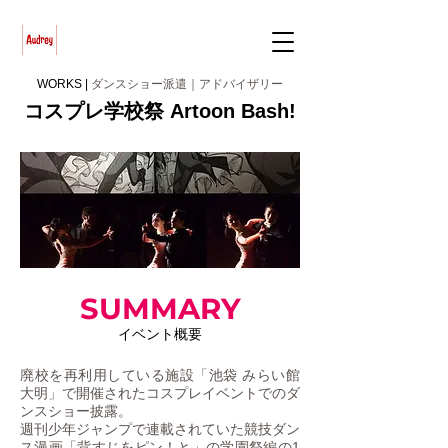
WORKS |
ダンスショー派遣｜アドバイザリー
コスプレ学校祭 Artoon Bash!
SUMMARY
イベント概要
廃校を再利用している施設「池袋 みらい館
大明」で開催されたコスプレイベントでのダ
ンスショー披露。
週刊少年ジャンプで連載されていた競技ダン
ス漫画「背すじをピン！と」の学園祭編の1